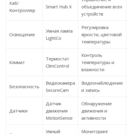
Хаб/
Zi
Smart Hub X
объединение всех
Контроллер
Fi
устройств
Регулировка
Умная лампа
Z
Освещение
яркости, цветовой
LightCo
Bl
температуры
Контроль
Термостат
Wi
Климат
температуры и
ClimControl
Z
влажности
Видеокамера
Видеонаблюдение
Безопасность
Wi
SecureCam
и запись
Датчик
Обнаружение
Датчики
движения
движения и
Z
MotionSense
активности
Умный
Мониторинг