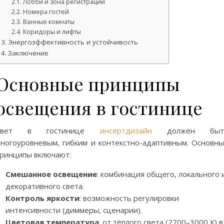
Лобби и зона регистрации
Номера гостей
Ванные комнаты
Коридоры и лифты
Энергоэффективность и устойчивость
Заключение
Основные принципы
освещения в гостинице
Свет в гостинице
инсертдизайн
должен быт
ногоуровневым, гибким и контекстно-адаптивным. Основн
ринципы включают:
Смешанное освещение
: комбинация общего, локального 
декоративного света.
Контроль яркости
: возможность регулировки
интенсивности (диммеры, сценарии).
Цветовая температура
: от тёплого света (2700–3000 К) в