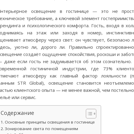
Интерьерное освещение в гостинице — это не прост
ехническое требование, а ключевой элемент гостеприимств
рендинга и психологического комфорта. Гость, входя в хол
поднимаясь на этаж или заходя в номер, инстинктивн
ценивает атмосферу через свет: он чувствует, безопасно 
десь, уютно ли, дорого ли. Правильно спроектированн
свещение создаёт ощущение спокойствия, роскоши и забо
 даже если гость не задумывается об этом сознательно.
современной гостиничной индустрии, где 73% клиенто
тмечают атмосферу как главный фактор лояльности (
анным STR Global), освещение становится неотъемлем
астью клиентского опыта — не менее важной, чем постельн
ельё или сервис.
Содержание
Основные принципы освещения в гостинице
Зонирование света по помещениям