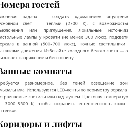
Номера гостей
Ключевая задача — создать «домашнее» ощущение
Основной свет — тёплый (2700 К), с возможность
выключения или приглушения. Локальные источники
астольные лампы у кровати (не менее 300 люкс), подсвет
еркала в ванной (500–700 люкс), ночные светильники
атчиками движения. Избегайте холодного белого света — 
ызывает напряжение и бессонницу.
Ванные комнаты
Требуется равномерное, без теней освещение зон
мывальника. Используются LED-ленты по периметру зеркала
страиваемые светильники над душем. Цветовая температу
 3000–3500 К, чтобы сохранить естественность кожи
ттенков.
Коридоры и лифты