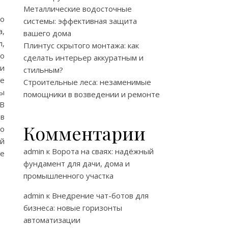
Металлические водосточные
о
системы: эффективная защита
а,
вашего дома
л,
Плинтус скрытого монтажа: как
о
сделать интерьер аккуратным и
ли
стильным?
ое
Строительные леса: незаменимые
ты
помощники в возведении и ремонте
 В
в
Комментарии
по
ой
admin
к
Ворота на сваях: надёжный
ое
фундамент для дачи, дома и
промышленного участка
admin
к
Внедрение чат-ботов для
бизнеса: новые горизонты
автоматизации