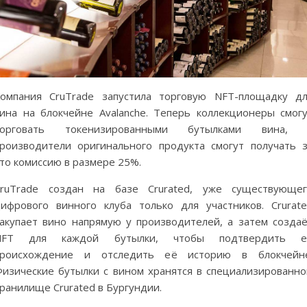
омпания CruTrade запустила торговую NFT-площадку д
ина на блокчейне Avalanche. Теперь коллекционеры смог
торговать токенизированными бутылками вина, 
роизводители оригинального продукта смогут получать 
то комиссию в размере 25%.
CruTrade создан на базе Crurated, уже существующег
ифрового винного клуба только для участников. Crurat
акупает вино напрямую у производителей, а затем созда
NFT для каждой бутылки, чтобы подтвердить е
происхождение и отследить её историю в блокчейне
изические бутылки с вином хранятся в специализированн
ранилище Crurated в Бургундии.