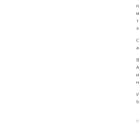
м
э
а
В
н
И
t