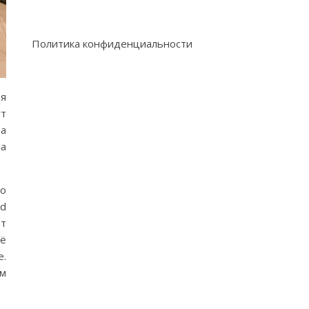
Политика конфиденциальности
ля
ут
а
за
о
ed
ёт
ё
.
ом