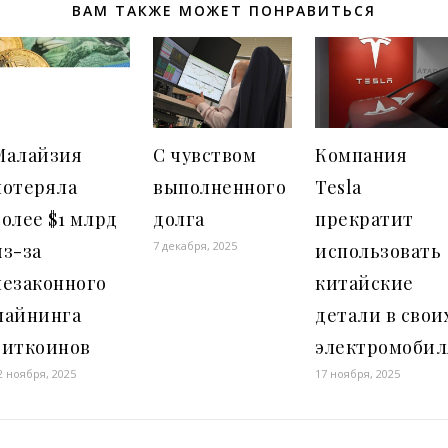
ВАМ ТАКЖЕ МОЖЕТ ПОНРАВИТЬСЯ
Малайзия
С чувством
Компания
потеряла
выполненного
Tesla
более $1 млрд
долга
прекратит
7 декабря, 2025
из-за
использовать
незаконного
китайские
майнинга
детали в свои
биткоинов
электромобил
2 ноября, 2025
17 ноября, 2025