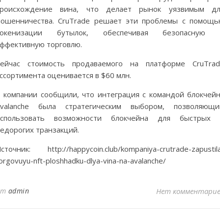
происхождение вина, что делает рынок уязвимым дл
ошенничества. CruTrade решает эти проблемы с помощ
токенизации бутылок, обеспечивая безопасную 
ффективную торговлю.
Сейчас стоимость продаваемого на платформе CruTrad
ссортимента оценивается в $60 млн.
 компании сообщили, что интеграция с командой блокчей
Avalanche была стратегическим выбором, позволяющи
использовать возможности блокчейна для быстрых 
едорогих транзакций.
сточник: http://happycoin.club/kompaniya-crutrade-zapustil
orgovuyu-nft-ploshhadku-dlya-vina-na-avalanche/
от
admin
Нет комментари