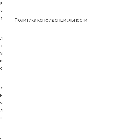
 в
ся
т
Политика конфиденциальности
ал
 с
ым
и
е
с
ь
ом
ил
нк
у,