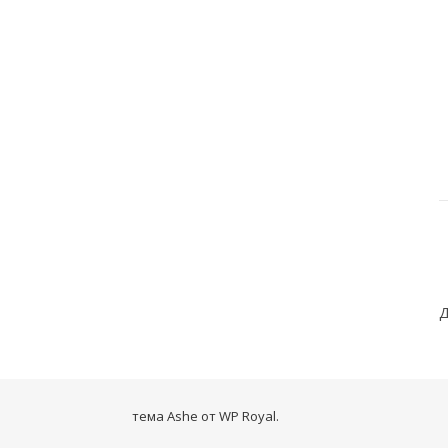
Д
тема Ashe от
WP Royal
.