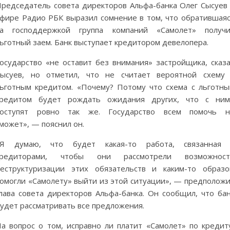
редседатель совета директоров Альфа-банка Олег Сысуев
фире Радио РБК выразил сомнение в том, что обратившая
за господдержкой группа компаний «Самолет» получи
ьготный заем. Банк выступает кредитором девелопера.
осударство «не оставит без внимания» застройщика, сказ
ысуев, но отметил, что не считает вероятной схему
ьготным кредитом. «Почему? Потому что схема с льготн
кредитом будет рождать ожидания других, что с ним
поступят ровно так же. Государство всем помочь н
может», — пояснил он.
«Я думаю, что будет какая-то работа, связанная 
кредиторами, чтобы они рассмотрели возможност
еструктуризации этих обязательств и каким-то образ
омогли «Самолету» выйти из этой ситуации», — предполож
лава совета директоров Альфа-банка. Он сообщил, что ба
удет рассматривать все предложения.
а вопрос о том, исправно ли платит «Самолет» по кредит