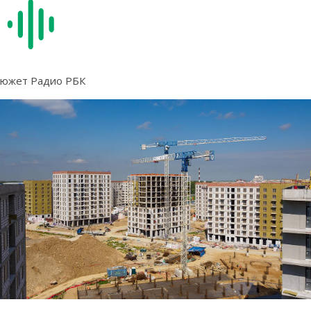
южет Радио РБК