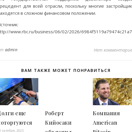
рецедент для всей отрасли, поскольку многие застройщи
аходятся в сложном финансовом положении.
сточник:
ttp://www.rbc.ru/business/06/02/2026/6984f5119a79474c21a
от
admin
Нет комментари
ВАМ ТАКЖЕ МОЖЕТ ПОНРАВИТЬСЯ
Долги еще
Роберт
Компания
поторгуются
Кийосаки
American
3 октября, 2025
объяснил,
Bitcoin