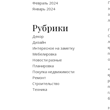
П
Февраль 2024
э
Январь 2024
л
Рубрики
Г
С
Декор
л
Дизайн
Интересное на заметку
Мебелировка
с
Новости разные
Планировка
Покупка недвижимости
Ремонт
р
Строительство
п
Техника
г
б
Н