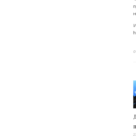
п
н
И
h
2