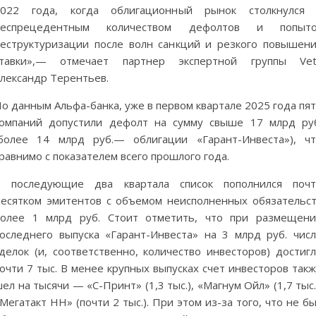
2022 года, когда облигационный рынок столкнулся 
беспрецедентным количеством дефолтов и попыто
еструктуризации после волн санкций и резкого повышен
ставки»,— отмечает партнер экспертной группы Vet
лександр Терентьев.
о данным Альфа-банка, уже в первом квартале 2025 года пя
омпаний допустили дефолт на сумму свыше 17 млрд ру
более 14 млрд руб.— облигации «Гарант-Инвеста»), ч
равнимо с показателем всего прошлого года.
В последующие два квартала список пополнился почт
есятком эмитентов с объемом неисполненных обязательс
олее 1 млрд руб. Стоит отметить, что при размещен
оследнего выпуска «Гарант-Инвеста» на 3 млрд руб. чис
делок (и, соответственно, количество инвесторов) достиг
очти 7 тыс. В менее крупных выпусках счет инвесторов так
ел на тысячи — «С-Принт» (1,3 тыс.), «Магнум Ойл» (1,7 тыс.
Мегатакт НН» (почти 2 тыс.). При этом из-за того, что не б