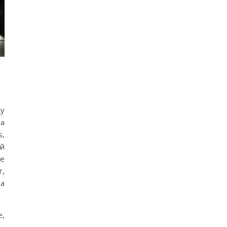
ку
на
s,
ий
ае
г,
да
е,
 —