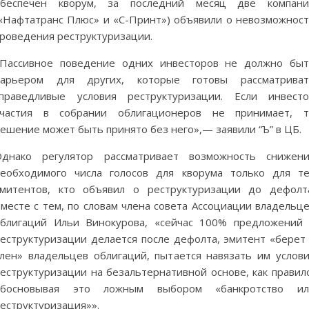
обеспечен кворум, за последний месяц две компани
«Нафтатранс Плюс» и «С-Принт») объявили о невозможнос
роведения реструктуризации.
Пассивное поведение одних инвесторов не должно бы
барьером для других, которые готовы рассматриват
праведливые условия реструктуризации. Если инвест
участия в собрании облигационеров не принимает, т
ешение может быть принято без него»,— заявили “Ъ” в ЦБ.
Однако регулятор рассматривает возможность снижени
еобходимого числа голосов для кворума только для т
митентов, кто объявил о реструктуризации до дефолт
месте с тем, по словам члена совета Ассоциации владельц
блигаций Ильи Винокурова, «сейчас 100% предложений
еструктуризации делается после дефолта, эмитент «берет
лен» владельцев облигаций, пытается навязать им услов
еструктуризации на безальтернативной основе, как правил
обосновывая это ложным выбором «банкротство ил
еструктуризация»».