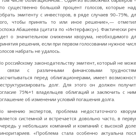
то существенно большой процент голосов, которые на
обрать эмитенту с инвесторов, в ряде случаев 90–75%, д
того, чтобы принять то или иное решение»,— отметил
оспожа Абашеева (цитата по «Интерфаксу»). Фактически ре
дет о значительном снижении кворума, необходимого д
ринятия решения, если при первом голосовании нужное чис
олосов набрать не удалось.
о российскому законодательству эмитент, который не мож
в связи с различными финансовыми трудностям
ассчитываться перед облигационерами, имеет возможнос
еструктуризировать долг. Для этого он должен получи
огласие 75%+1 владельцев облигаций и заключить с ни
оглашение об изменении условий погашения долга.
о мнению экспертов, проблема недостаточного квору
вляется системной и встречается довольно часто, в перв
чередь у небольших компаний и компаний с высокой дол
иноритариев. «Проблема стала особенно актуальна пос