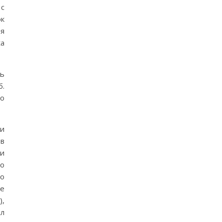
с
к
ия
a
ть
б.
то
и
тв
ии
ло
ло
же
),
ыл