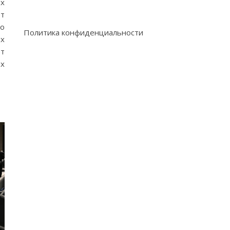
ях
ет
По
Политика конфиденциальности
ях
ет
ых