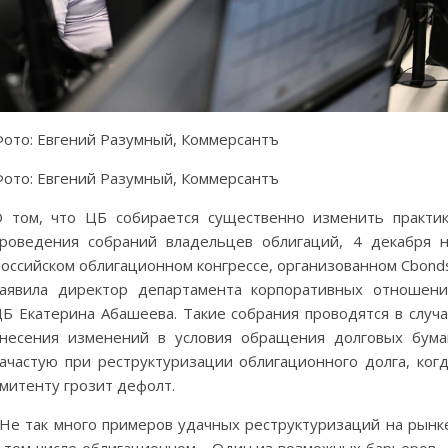
ото: Евгений Разумный, Коммерсантъ
ото: Евгений Разумный, Коммерсантъ
 том, что ЦБ собирается существенно изменить практи
роведения собраний владельцев облигаций, 4 декабря 
оссийском облигационном конгрессе, организованном Cbond
аявила директор департамента корпоративных отношен
Б Екатерина Абашеева. Такие собрания проводятся в случ
несения изменений в условия обращения долговых бума
ачастую при реструктуризации облигационного долга, ког
митенту грозит дефолт.
Не так много примеров удачных реструктуризаций на рынк
 том числе облигационном… Один из возможных барьеров