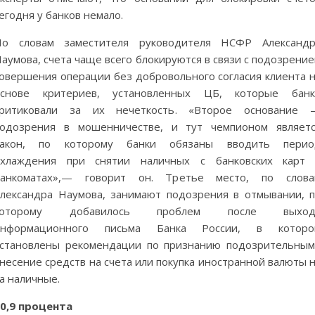
егодня у банков немало.
По словам заместителя руководителя НСФР Александр
аумова, счета чаще всего блокируются в связи с подозрени
овершения операции без добровольного согласия клиента 
основе критериев, установленных ЦБ, которые банк
критиковали за их нечеткость. «Второе основание 
одозрения в мошенничестве, и тут чемпионом являет
закон, по которому банки обязаны вводить перио
охлаждения при снятии наличных с банковских карт 
банкоматах»,— говорит он. Третье место, по слова
лександра Наумова, занимают подозрения в отмывании, 
которому добавилось проблем после выход
информационного письма Банка России, в которо
становлены рекомендации по признанию подозрительны
несение средств на счета или покупка иностранной валюты 
а наличные.
0,9 процента