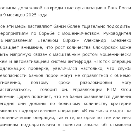
остигла доля жалоб на кредитные организации в Банк Росс
а 9 месяцев 2025 года
се эти меры заставляют банки более тщательно подходить
ероприятиям по борьбе с мошенничеством. Руководите
ИБ-направления «Телеком биржи» Александр Блезнеко
бращает внимание, что рост количества блокировок мож
ыть напрямую связан с масштабным ростом мошенническ
хем и автоматизацией систем антифрода. «Поток операци
одлежащих проверке, увеличился настолько, что служ
езопасности банков порой могут не справляться с объем
мгновенно, поэтому сроки разблокировки могу
растягиваться»,— говорит он. Управляющий RTM Grou
вгений Царев поясняет, что на банки оказывается давлени
сегодня они должны по большому количеству критерие
ыявлять подозрительные операции. «В их число входят к
ошеннические операции, так и те, которые по тем или ин
ричинам подозрительны в понятии закона об отмыван