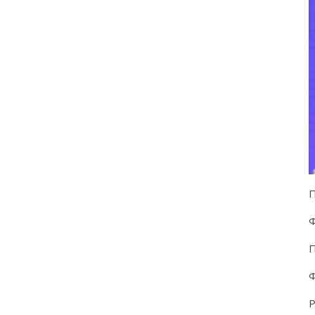
П
Ф
П
Ф
Р