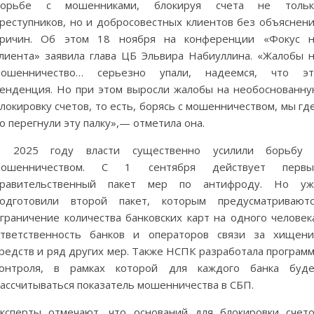
борьбе с мошенниками, блокируя счета не тольк
реступников, но и добросовестных клиентов без объяснен
причин. Об этом 18 ноября на конференции «Фокус н
лиента» заявила глава ЦБ Эльвира Набиуллина. «Жалобы 
мошенничество… серьезно упали, надеемся, что эт
енденция. Но при этом выросли жалобы на необоснованн
локировку счетов, то есть, борясь с мошенничеством, мы гд
о перегнули эту палку»,— отметила она.
В 2025 году власти существенно усилили борьбу 
мошенничеством. С 1 сентября действует первы
правительственный пакет мер по антифроду. Но уж
подготовили второй пакет, которым предусматриваютс
граничение количества банковских карт на одного человек
тветственность банков и операторов связи за хищен
редств и ряд других мер. Также НСПК разработала програм
контроля, в рамках которой для каждого банка буде
ассчитываться показатель мошенничества в СБП.
ксперты отмечают, что оснований для блокировки счет