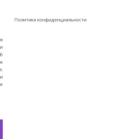
Политика конфиденциальности
 в
ии
ЦБ
ак
в.
и
ие