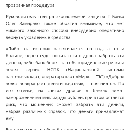
прозрачная процедура.
Руководитель центра экосистемной защиты Т-Банка
Олег Замирало также обратил внимание, что нет
никакого законного способа внесудебно оперативно
вернуть украденные средства.
«Либо эта история растягивается на год, а то и
больше, через суды попытаться с дропа забрать эти
деньги, либо банк берет на себя юридические риски и
через сервис НСПК (Национальной системы
платежных карт, оператора карт «Мир».—
“Ъ”
) «Добрая
воля» возвращает деньги жертвы»,— пояснил он. По
его оценке, на счетах дропов в банках лежат
замороженными миллиарды рублей, при этом остается
риск, что мошенник сможет забрать эти деньги,
набрав различных справок, что деньги принадлежат
ему.
Еще одна мера по борьбе с мошенничеством, которую