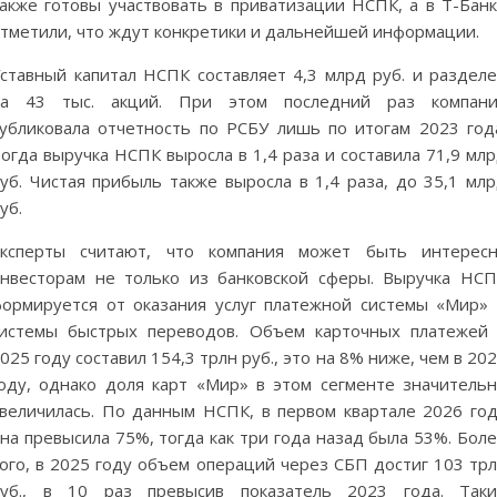
акже готовы участвовать в приватизации НСПК, а в Т-Бан
тметили, что ждут конкретики и дальнейшей информации.
ставный капитал НСПК составляет 4,3 млрд руб. и раздел
на 43 тыс. акций. При этом последний раз компани
убликовала отчетность по РСБУ лишь по итогам 2023 год
огда выручка НСПК выросла в 1,4 раза и составила 71,9 мл
уб. Чистая прибыль также выросла в 1,4 раза, до 35,1 мл
уб.
Эксперты считают, что компания может быть интересн
нвесторам не только из банковской сферы. Выручка НС
ормируется от оказания услуг платежной системы «Мир»
истемы быстрых переводов. Объем карточных платежей
025 году составил 154,3 трлн руб., это на 8% ниже, чем в 20
оду, однако доля карт «Мир» в этом сегменте значитель
величилась. По данным НСПК, в первом квартале 2026 го
на превысила 75%, тогда как три года назад была 53%. Бол
ого, в 2025 году объем операций через СБП достиг 103 тр
руб., в 10 раз превысив показатель 2023 года. Таки