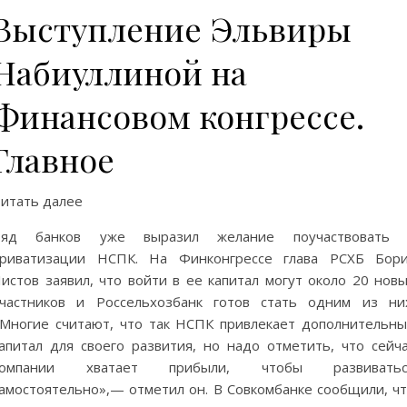
Выступление Эльвиры
Набиуллиной на
Финансовом конгрессе.
Главное
итать далее
Ряд банков уже выразил желание поучаствовать 
приватизации НСПК. На Финконгрессе глава РСХБ Бори
истов заявил, что войти в ее капитал могут около 20 нов
частников и Россельхозбанк готов стать одним из ни
Многие считают, что так НСПК привлекает дополнительн
апитал для своего развития, но надо отметить, что сейч
компании хватает прибыли, чтобы развиватьс
амостоятельно»,— отметил он. В Совкомбанке сообщили, ч