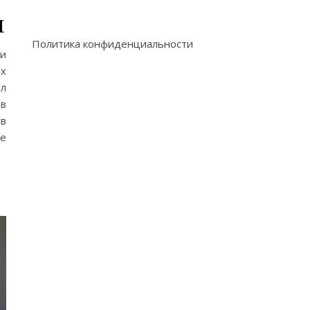
и
Политика конфиденциальности
и
х
ил
в
 в
ие