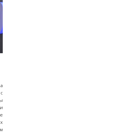
ва
 с
ы
ти
ые
их
м