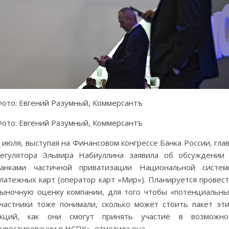
ото: Евгений Разумный, Коммерсантъ
ото: Евгений Разумный, Коммерсантъ
 июля, выступая на Финансовом конгрессе Банка России, гла
егулятора Эльвира Набиуллина заявила об обсуждении
банками частичной приватизации Национальной систем
латежных карт (оператор карт «Мир»). Планируется провес
ыночную оценку компании, для того чтобы «потенциальн
частники тоже понимали, сколько может стоить пакет эт
акций, как они смогут принять участие в возможно
нвестировании в НСПК», отметила она.