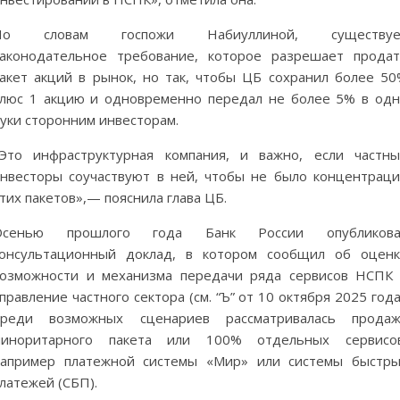
По словам госпожи Набиуллиной, существуе
аконодательное требование, которое разрешает прода
акет акций в рынок, но так, чтобы ЦБ сохранил более 5
люс 1 акцию и одновременно передал не более 5% в од
уки сторонним инвесторам.
Это инфраструктурная компания, и важно, если частн
нвесторы соучаствуют в ней, чтобы не было концентрац
тих пакетов»,— пояснила глава ЦБ.
Осенью прошлого года Банк России опубликова
онсультационный доклад, в котором сообщил об оцен
озможности и механизма передачи ряда сервисов НСПК
правление частного сектора (см. “Ъ” от 10 октября 2025 года
Среди возможных сценариев рассматривалась продаж
миноритарного пакета или 100% отдельных сервисов
апример платежной системы «Мир» или системы быстр
латежей (СБП).