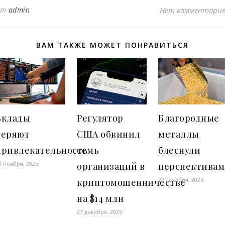
от
admin
Нет комментари
ВАМ ТАКЖЕ МОЖЕТ ПОНРАВИТЬСЯ
Вклады
Регулятор
Благородные
теряют
США обвинил
металлы
привлекательность
семь
блеснули
0 ноября, 2025
организаций в
перспектива
22 декабря, 2025
криптомошенничестве
на $14 млн
27 декабря, 2025