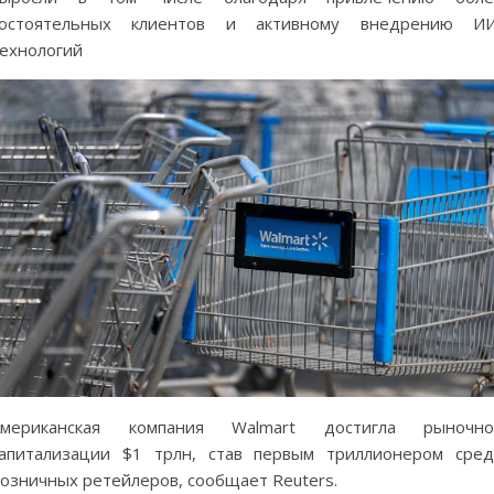
состоятельных клиентов и активному внедрению ИИ
ехнологий
Американская компания Walmart достигла рыночно
апитализации $1 трлн, став первым триллионером сре
озничных ретейлеров, сообщает Reuters.