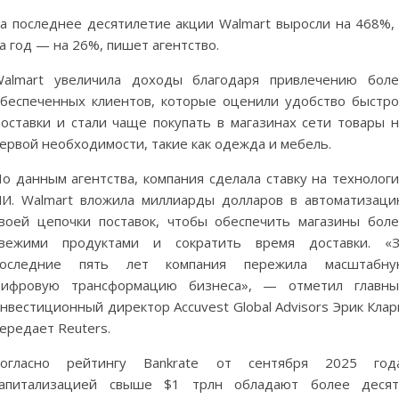
а последнее десятилетие акции Walmart выросли на 468%,
а год — на 26%, пишет агентство.
almart увеличила доходы благодаря привлечению бол
беспеченных клиентов, которые оценили удобство быстр
оставки и стали чаще покупать в магазинах сети товары 
ервой необходимости, такие как одежда и мебель.
о данным агентства, компания сделала ставку на технолог
И. Walmart вложила миллиарды долларов в автоматизац
воей цепочки поставок, чтобы обеспечить магазины бол
свежими продуктами и сократить время доставки. «З
последние пять лет компания пережила масштабну
цифровую трансформацию бизнеса», — отметил главны
нвестиционный директор Accuvest Global Advisors Эрик Клар
ередает Reuters.
Согласно рейтингу Bankrate от сентября 2025 года
капитализацией свыше $1 трлн обладают более десят