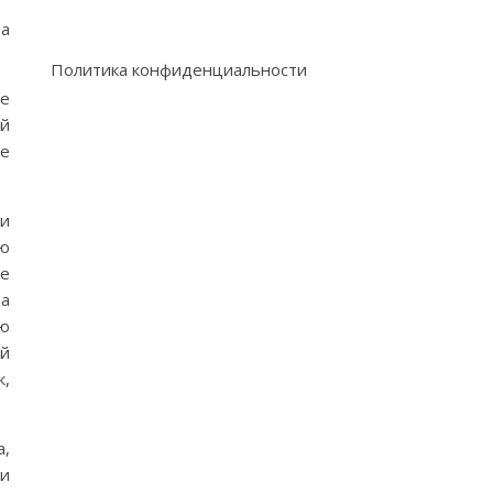
 а
Политика конфиденциальности
ее
ой
не
ии
ию
ее
а
ю
й
к,
,
и