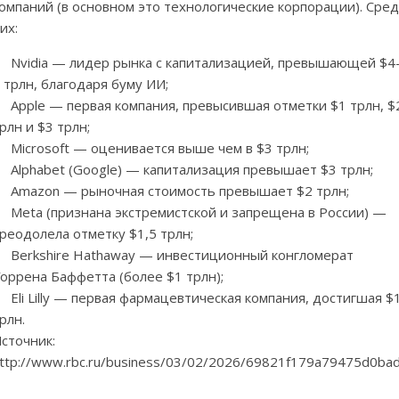
омпаний (в основном это технологические корпорации). Сре
их:
Nvidia — лидер рынка с капитализацией, превышающей $4
 трлн, благодаря буму ИИ;
Apple — первая компания, превысившая отметки $1 трлн, $
рлн и $3 трлн;
Microsoft — оценивается выше чем в $3 трлн;
Alphabet (Google) — капитализация превышает $3 трлн;
Amazon — рыночная стоимость превышает $2 трлн;
Meta (признана экстремистской и запрещена в России) —
реодолела отметку $1,5 трлн;
Berkshire Hathaway — инвестиционный конгломерат
оррена Баффетта (более $1 трлн);
Eli Lilly — первая фармацевтическая компания, достигшая $
рлн.
сточник:
ttp://www.rbc.ru/business/03/02/2026/69821f179a79475d0ba