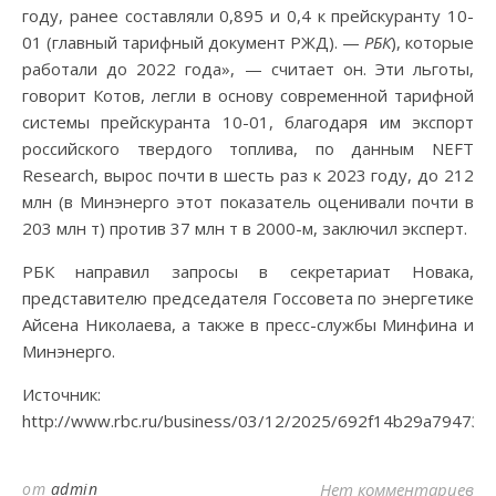
году, ранее составляли 0,895 и 0,4 к прейскуранту 10-
01 (главный тарифный документ РЖД). —
РБК
), которые
работали до 2022 года», — считает он. Эти льготы,
говорит Котов, легли в основу современной тарифной
системы прейскуранта 10-01, благодаря им экспорт
российского твердого топлива, по данным NEFT
Research, вырос почти в шесть раз к 2023 году, до 212
млн (в Минэнерго этот показатель оценивали почти в
203 млн т) против 37 млн т в 2000-м, заключил эксперт.
РБК направил запросы в секретариат Новака,
представителю председателя Госсовета по энергетике
Айсена Николаева, а также в пресс-службы Минфина и
Минэнерго.
Источник:
http://www.rbc.ru/business/03/12/2025/692f14b29a79473
от
admin
Нет комментариев