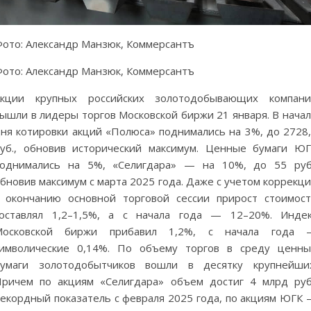
ото: Александр Манзюк, Коммерсантъ
ото: Александр Манзюк, Коммерсантъ
Акции крупных российских золотодобывающих компани
ышли в лидеры торгов Московской биржи 21 января. В нача
ня котировки акций «Полюса» поднимались на 3%, до 2728
уб., обновив исторический максимум. Ценные бумаги Ю
однимались на 5%, «Селигдара» — на 10%, до 55 руб
бновив максимум с марта 2025 года. Даже с учетом коррекц
 окончанию основной торговой сессии прирост стоимос
оставлял 1,2–1,5%, а с начала года — 12–20%. Инде
Московской биржи прибавил 1,2%, с начала года 
имволические 0,14%. По объему торгов в среду ценн
бумаги золотодобытчиков вошли в десятку крупнейших
ричем по акциям «Селигдара» объем достиг 4 млрд руб
екордный показатель с февраля 2025 года, по акциям ЮГК