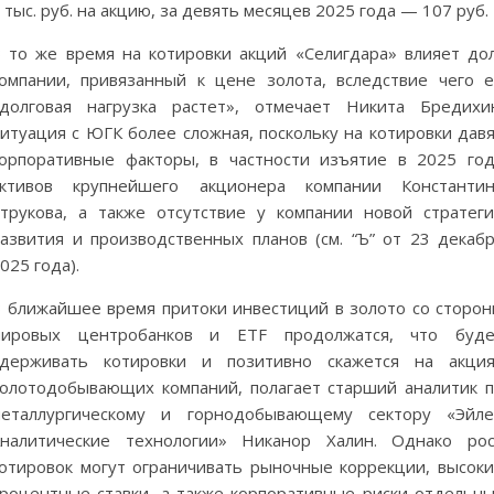
 тыс. руб. на акцию, за девять месяцев 2025 года — 107 руб.
 то же время на котировки акций «Селигдара» влияет до
омпании, привязанный к цене золота, вследствие чего 
долговая нагрузка растет», отмечает Никита Бредихи
итуация с ЮГК более сложная, поскольку на котировки дав
орпоративные факторы, в частности изъятие в 2025 го
активов крупнейшего акционера компании Константин
трукова, а также отсутствие у компании новой стратег
азвития и производственных планов (см. “Ъ” от 23 декаб
025 года).
 ближайшее время притоки инвестиций в золото со сторо
мировых центробанков и ETF продолжатся, что буде
удерживать котировки и позитивно скажется на акция
олотодобывающих компаний, полагает старший аналитик 
металлургическому и горнодобывающему сектору «Эйле
налитические технологии» Никанор Халин. Однако ро
отировок могут ограничивать рыночные коррекции, высок
роцентные ставки, а также корпоративные риски отдельн