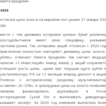
икита Бредихин.
4888
остигала цена золота на мировом спот-рынке 21 января 20
ода.
месте с тем динамика котировок ценных бумаг различн
золотодобытчиков имеет свою специфику, указываю
частники рынка. Так, котировки акций «Полюса» с 2020 го
практически полностью повторяют динамику цены золота
ублях», отмечает Никита Бредихин. Как считает ведущ
налитик «Т-Инвестиций» Ахмед Алиев, у акций сохраняет
отенциал роста цены, «даже при текущем курсе рубля 
ультипликатору P/E на 12 месяцев вперед дисконт в акци
«Полюса» к историческому среднему мультипликатор
оставляет 20–25%». А «рекордные цены на золото позволя
компании финансировать крупнейшее в Росси
месторождение Сухой Лог и выплачивать дивиденды»
казывает эксперт. За 2024 год компания выплатила бол