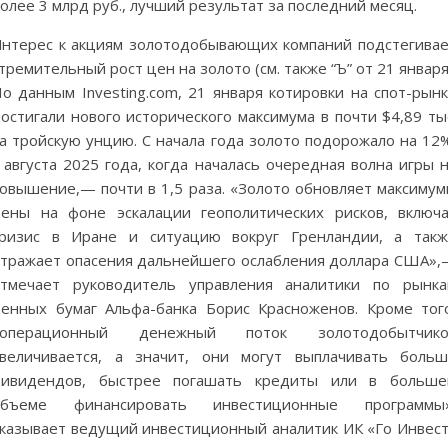
олее 3 млрд руб., лучший результат за последний месяц.
нтерес к акциям золотодобывающих компаний подстегива
тремительный рост цен на золото (см. также “Ъ” от 21 января
о данным Investing.com, 21 января котировки на спот-рын
остигали нового исторического максимума в почти $4,89 ты
а тройскую унцию. С начала года золото подорожало на 12
 августа 2025 года, когда началась очередная волна игры 
овышение,— почти в 1,5 раза. «Золото обновляет максиму
ены на фоне эскалации геополитических рисков, включ
ризис в Иране и ситуацию вокруг Гренландии, а так
тражает опасения дальнейшего ослабления доллара США»
тмечает руководитель управления аналитики по рынк
енных бумаг Альфа-банка Борис Красноженов. Кроме тог
«операционный денежный поток золотодобытчико
величивается, а значит, они могут выплачивать боль
дивидендов, быстрее погашать кредиты или в больше
объеме финансировать инвестиционные программы»
казывает ведущий инвестиционный аналитик ИК «Го Инвес