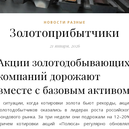
НОВОСТИ РАЗНЫЕ
Золотоприбытчики
21 января, 2026
Акции золотодобывающи
компаний дорожают
вместе с базовым активо
 ситуации, когда котировки золота бьют рекорды, акц
олотодобытчиков оказались в лидерах роста российско
ондового рынка. За три недели они подрожали на 12–20
причем котировки акций «Полюса» регулярно обновлял